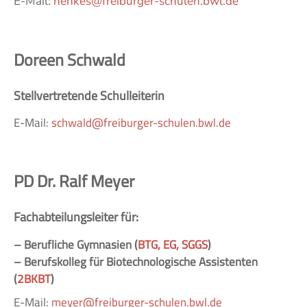
E-Mail:
henkes@freiburger-schulen.bwl.de
Doreen Schwald
Stellvertretende Schulleiterin
E-Mail:
schwald@freiburger-schulen.bwl.de
PD Dr. Ralf Meyer
Fachabteilungsleiter für:
– Berufliche Gymnasien (
BTG
,
EG
,
SGGS
)
– Berufskolleg für Biotechnologische Assistenten
(
2BKBT
)
E-Mail:
meyer@freiburger-schulen.bwl.de